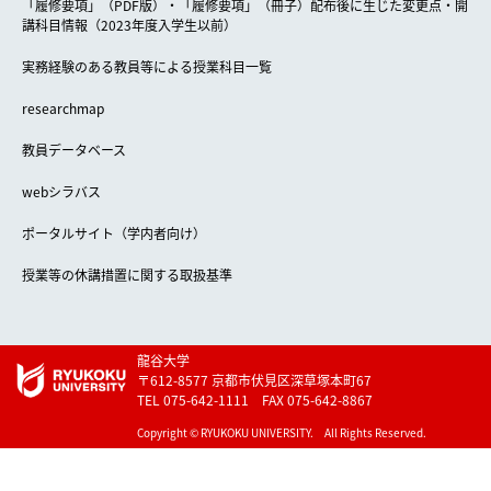
「履修要項」（PDF版）・「履修要項」（冊子）配布後に生じた変更点・開
講科目情報（2023年度入学生以前）
実務経験のある教員等による授業科目一覧
researchmap
教員データベース
webシラバス
ポータルサイト（学内者向け）
授業等の休講措置に関する取扱基準
龍谷大学
〒612-8577 京都市伏見区深草塚本町67
TEL 075-642-1111 FAX 075-642-8867
Copyright © RYUKOKU UNIVERSITY. All Rights Reserved.