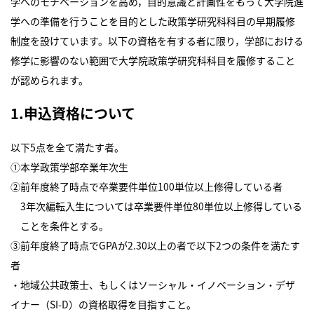
学へのモチベーションを高め，目的意識と計画性をもって大学院進
学への準備を行うことを目的とした政策学研究科科目の早期履修
制度を設けています。以下の資格を有する者に限り，学部における
修学に影響のない範囲で大学院政策学研究科科目を履修すること
が認められます。
1.申込資格について
以下5点を全て満たす者。
①本学政策学部卒業年次生
②前年度終了時点で卒業要件単位100単位以上修得している者
3年次編転入生については卒業要件単位80単位以上修得している
ことを条件とする。
③前年度終了時点でGPAが2.30以上の者で以下2つの条件を満たす
者
・地域公共政策士、もしくはソーシャル・イノベーション・デザ
イナー（SI-D）の資格取得を目指すこと。