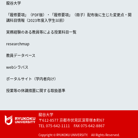
龍谷大学
「履修要項」（PDF版）・「履修要項」（冊子）配布後に生じた変更点・開
講科目情報（2023年度入学生以前）
実務経験のある教員等による授業科目一覧
researchmap
教員データベース
webシラバス
ポータルサイト（学内者向け）
授業等の休講措置に関する取扱基準
龍谷大学
〒612-8577 京都市伏見区深草塚本町67
TEL 075-642-1111 FAX 075-642-8867
Copyright © RYUKOKU UNIVERSITY. All Rights Reserved.