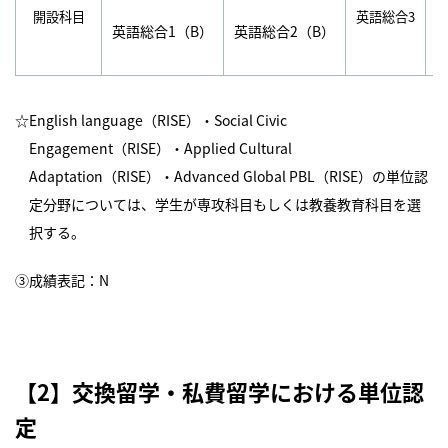
開設科目
英語総合3
英
英語総合1（B）
英語総合2（B）
☆English language（RISE）・Social Civic
Engagement（RISE）・Applied Cultural
Adaptation（RISE）・Advanced Global PBL（RISE）の単位認
定分野については、学生が専攻科目もしくは教養教育科目を選
択する。
③成績表記：N
【2】交換留学・私費留学における単位認
定