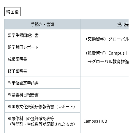
帰国後
手続き・書類
提出先
留学生帰国報告書
（交換留学）グローバル
留学帰国レポート
（私費留学）Campus HU
成績証明書
→グローバル教育推進
修了証明書
※単位認定申請書
※講義科目報告書
※国際文化交流研修報告書（レポート）
※履修科目の登録確認表等
Campus HUB
（時間割・単位数等が記載されたもの）