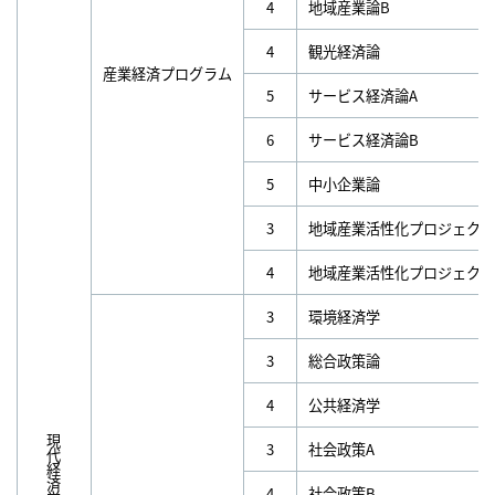
4
地域産業論B
4
観光経済論
産業経済プログラム
5
サービス経済論A
6
サービス経済論B
5
中小企業論
3
地域産業活性化プロジェクト
4
地域産業活性化プロジェクト
3
環境経済学
3
総合政策論
4
公共経済学
現代経済学科科目
3
社会政策A
4
社会政策B