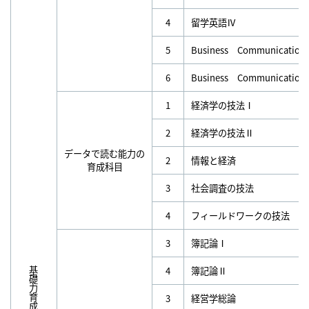
4
留学英語Ⅳ
5
Business Communicatio
6
Business Communicatio
1
経済学の技法Ⅰ
2
経済学の技法Ⅱ
データで読む能力の
2
情報と経済
育成科目
3
社会調査の技法
4
フィールドワークの技法
3
簿記論Ⅰ
4
簿記論Ⅱ
基礎力育成科目
3
経営学総論