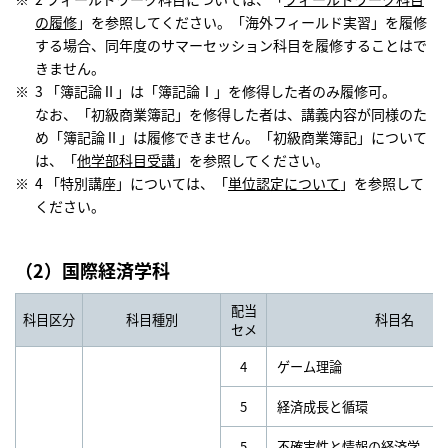
の履修
」を参照してください。「海外フィールド実習」を履修
する場合、同年度のサマーセッション科目を履修することはで
きません。
3 「簿記論Ⅱ」は「簿記論Ⅰ」を修得した者のみ履修可。
なお、「初級商業簿記」を修得した者は、講義内容が同様のた
め「簿記論Ⅱ」は履修できません。「初級商業簿記」について
は、「
他学部科目受講
」を参照してください。
4 「特別講座」については、「
単位認定について
」を参照して
ください。
（2）国際経済学科
配当
科目区分
科目種別
科目名
セメ
4
ゲーム理論
5
経済成長と循環
5
不確実性と情報の経済学