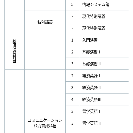
5
情報システム論
‐
現代特別講義
特別講義
‐
現代特別講義
1
入門演習
基礎演習科目
2
基礎演習Ⅰ
3
基礎演習Ⅱ
2
経済英語Ⅰ
3
経済英語Ⅱ
4
経済英語Ⅲ
3
留学英語Ⅰ
コミュニケーション
3
留学英語Ⅱ
能力育成科目