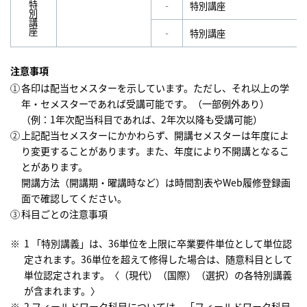
‐
特別講座
特別講座
‐
特別講座
注意事項
各印は配当セメスターを示しています。ただし、それ以上の学
年・セメスターであれば受講可能です。（一部例外あり）
（例：1年次配当科目であれば、2年次以降も受講可能）
上記配当セメスターにかかわらず、開講セメスターは年度によ
り変更することがあります。また、年度により不開講となるこ
とがあります。
開講方法（開講期・曜講時など）は時間割表やWeb履修登録画
面で確認してください。
科目ごとの注意事項
1 「特別講義」は、36単位を上限に卒業要件単位として単位認
定されます。36単位を超えて修得した場合は、随意科目として
単位認定されます。〈（現代）（国際）（選択）の各特別講義
が含まれます。〉
2 フィールドワーク科目については、「
フィールドワーク科目