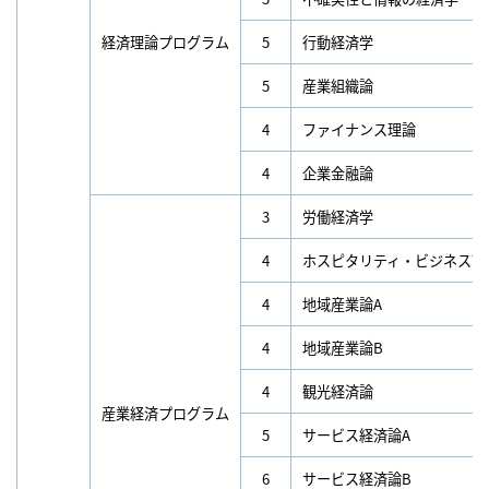
経済理論プログラム
5
行動経済学
5
産業組織論
4
ファイナンス理論
4
企業金融論
3
労働経済学
4
ホスピタリティ・ビジネス論
4
地域産業論A
4
地域産業論B
4
観光経済論
産業経済プログラム
5
サービス経済論A
6
サービス経済論B