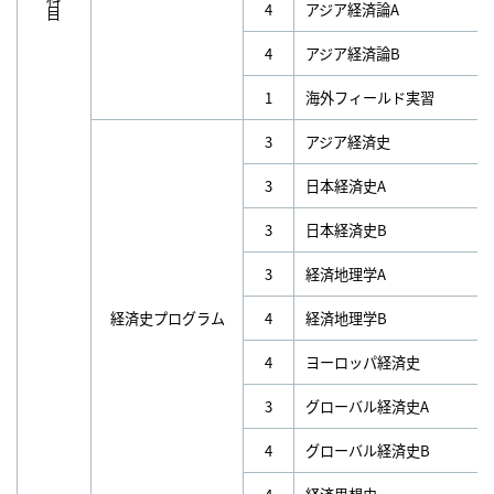
4
アジア経済論A
4
アジア経済論B
1
海外フィールド実習
3
アジア経済史
3
日本経済史A
3
日本経済史B
3
経済地理学A
経済史プログラム
4
経済地理学B
4
ヨーロッパ経済史
3
グローバル経済史A
4
グローバル経済史B