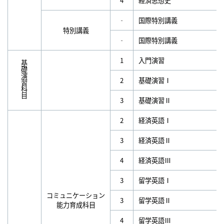
4
経済思想史
‐
国際特別講義
特別講義
‐
国際特別講義
1
入門演習
基礎演習科目
2
基礎演習Ⅰ
3
基礎演習Ⅱ
2
経済英語Ⅰ
3
経済英語Ⅱ
4
経済英語Ⅲ
3
留学英語Ⅰ
コミュニケーション
3
留学英語Ⅱ
能力育成科目
4
留学英語Ⅲ