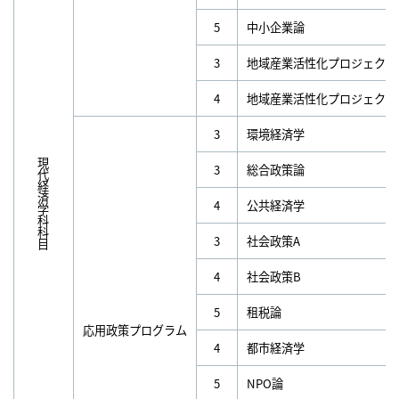
5
中小企業論
3
地域産業活性化プロジェクト
4
地域産業活性化プロジェクト
3
環境経済学
現代経済学科科目
3
総合政策論
4
公共経済学
3
社会政策A
4
社会政策B
5
租税論
応用政策プログラム
4
都市経済学
5
NPO論