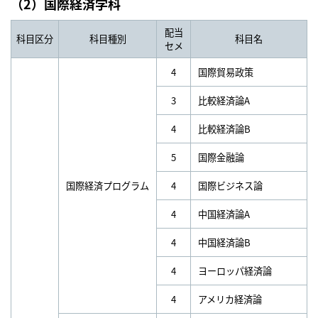
（2）国際経済学科
配当
科目区分
科目種別
科目名
セメ
4
国際貿易政策
3
比較経済論A
4
比較経済論B
5
国際金融論
国際経済プログラム
4
国際ビジネス論
4
中国経済論A
4
中国経済論B
4
ヨーロッパ経済論
4
アメリカ経済論