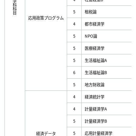
5
租税論
応用政策プログラム
4
都市経済学
5
NPO論
5
医療経済学
5
生活福祉論A
6
生活福祉論B
5
地方財政論
4
経済統計学
4
計量経済学A
5
計量経済学B
5
応用計量経済学
経済データ