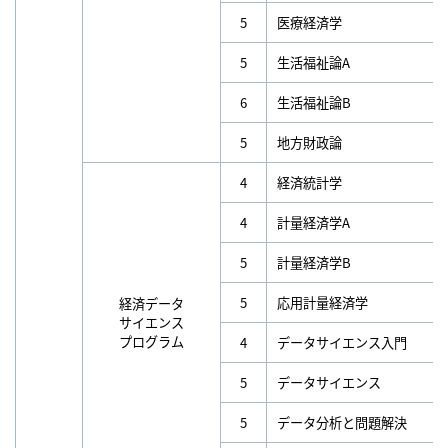
5
医療経済学
5
生活福祉論A
6
生活福祉論B
5
地方財政論
4
経済統計学
4
計量経済学A
5
計量経済学B
5
応用計量経済学
経済データ
サイエンス
プログラム
4
データサイエンス入門
5
データサイエンス
5
データ分析と問題解決