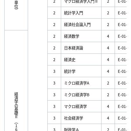
（8単位）
2
マクロ経済学入門Ⅱ
2
E-01-E
2
統計学入門
2
E-01-S
2
経済社会論入門
2
E-01-E
2
経済数学
4
E-01-F
2
日本経済論
4
E-01-E
2
経済史
4
E-01-E
3
統計学
4
E-01-S
3
ミクロ経済学A
2
E-01-E
3
ミクロ経済学B
2
E-01-E
経済学の基礎Ⅱ
3
マクロ経済学
4
E-01-E
3
社会経済学
4
E-01-E
3
財政学Ａ
2
E-01-P