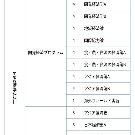
4
開発経済学A
4
開発経済学B
4
地域経済論
4
国際協力論
開発経済プログラム
4
食・農・資源の経済論A
4
食・農・資源の経済論B
国際経済学科科目
4
アジア経済論A
4
アジア経済論B
1
海外フィールド実習
3
アジア経済史
3
日本経済史A