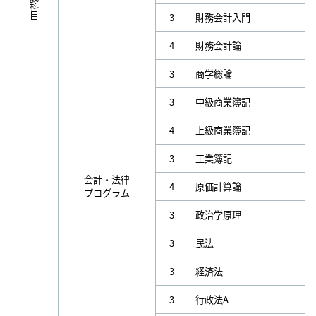
3
財務会計入門
4
財務会計論
3
商学総論
3
中級商業簿記
4
上級商業簿記
3
工業簿記
会計・法律
4
原価計算論
プログラム
3
政治学原理
3
民法
3
経済法
3
行政法A