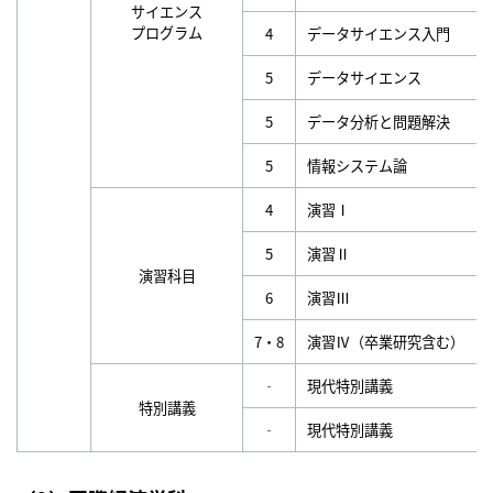
サイエンス
プログラム
4
データサイエンス入門
5
データサイエンス
5
データ分析と問題解決
5
情報システム論
4
演習Ⅰ
5
演習Ⅱ
演習科目
6
演習Ⅲ
7・8
演習Ⅳ（卒業研究含む）
‐
現代特別講義
特別講義
‐
現代特別講義