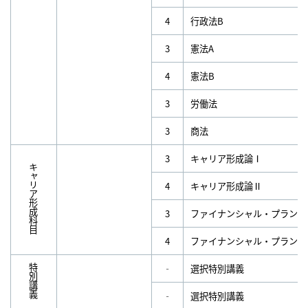
4
行政法B
3
憲法A
4
憲法B
3
労働法
3
商法
3
キャリア形成論Ⅰ
キャリア形成科目
4
キャリア形成論Ⅱ
3
ファイナンシャル・プランニ
4
ファイナンシャル・プランニ
‐
選択特別講義
特別講義
‐
選択特別講義