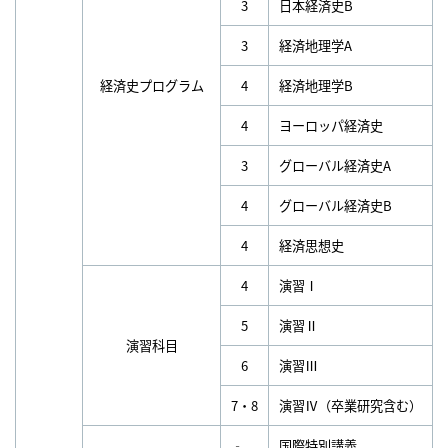
3
日本経済史B
3
経済地理学A
経済史プログラム
4
経済地理学B
4
ヨーロッパ経済史
3
グローバル経済史A
4
グローバル経済史B
4
経済思想史
4
演習Ⅰ
5
演習Ⅱ
演習科目
6
演習Ⅲ
7・8
演習Ⅳ（卒業研究含む）
‐
国際特別講義