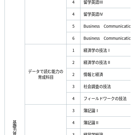
4
留学英語Ⅲ
4
留学英語Ⅳ
5
Business Communicatio
6
Business Communicatio
1
経済学の技法Ⅰ
2
経済学の技法Ⅱ
データで読む能力の
2
情報と経済
育成科目
3
社会調査の技法
4
フィールドワークの技法
3
簿記論Ⅰ
4
簿記論Ⅱ
基礎力育成科目
3
経営学総論