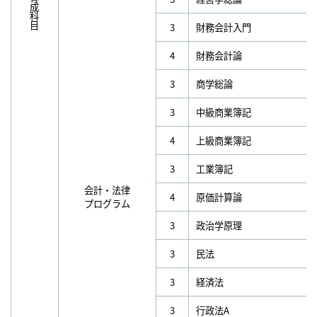
3
財務会計入門
4
財務会計論
3
商学総論
3
中級商業簿記
4
上級商業簿記
3
工業簿記
会計・法律
4
原価計算論
プログラム
3
政治学原理
3
民法
3
経済法
3
行政法A