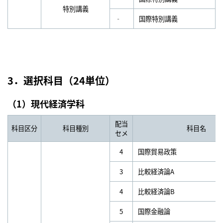
特別講義
‐
国際特別講義
3．選択科目（24単位）
（1）現代経済学科
配当
科目区分
科目種別
科目名
セメ
4
国際貿易政策
3
比較経済論A
4
比較経済論B
5
国際金融論