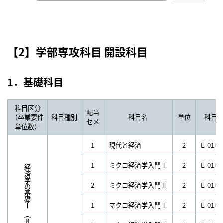
【2】学部専攻科目 開設科目
1．基礎科目
科目区分
配当
（卒業要件
科目種別
科目名
単位
科目
セメ
単位数）
1
現代と経済
2
E-01-E
1
ミクロ経済学入門Ⅰ
2
E-01-E
経済学の基礎Ⅰ
2
ミクロ経済学入門Ⅱ
2
E-01-E
1
マクロ経済学入門Ⅰ
2
E-01-E