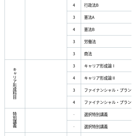
4
行政法B
3
憲法A
4
憲法B
3
労働法
3
商法
3
キャリア形成論Ⅰ
キャリア形成科目
4
キャリア形成論Ⅱ
3
ファイナンシャル・プランニ
4
ファイナンシャル・プランニ
‐
選択特別講義
特別講義
‐
選択特別講義