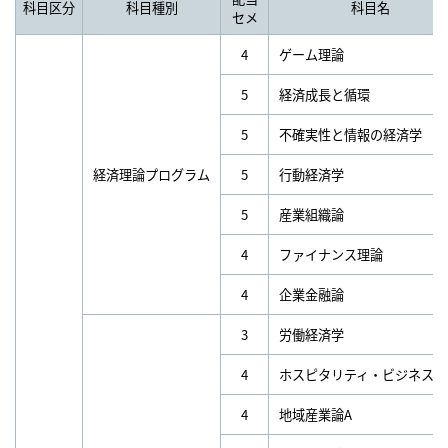
科目区分
科目種別
科目名
セメ
4
ゲーム理論
5
経済成長と循環
5
不確実性と情報の経済学
経済理論プログラム
5
行動経済学
5
産業組織論
4
ファイナンス理論
4
企業金融論
3
労働経済学
4
ホスピタリティ・ビジネス論
4
地域産業論A