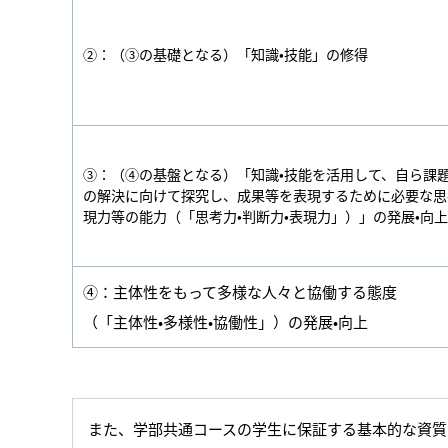
②：（③の基礎となる）「知識•技能」の修得
③：（④の基盤となる）「知識•技能を活用して、自ら課
の解決に向けて探究し、成果等を表現するために必要な思考
現力等の能力（「思考力•判断力•表現力」）」の発展•向上
④：主体性をもって多様な人々と協働する態度
（「主体性•多様性•協働性」）の発展•向上
また、学部共通コースの学生に保証する基本的な資質