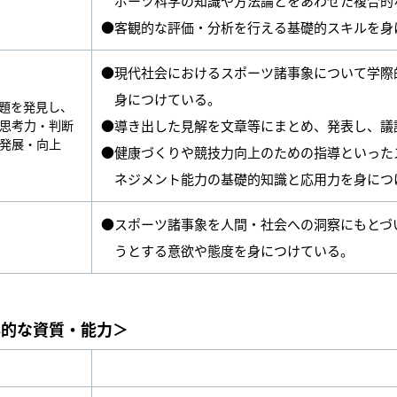
ポーツ科学の知識や方法論とをあわせた複合的
●客観的な評価・分析を行える基礎的スキルを身
●現代社会におけるスポーツ諸事象について学際
身につけている。
題を発見し、
思考力・判断
●導き出した見解を文章等にまとめ、発表し、議
発展・向上
●健康づくりや競技力向上のための指導といった
ネジメント能力の基礎的知識と応用力を身につ
●スポーツ諸事象を人間・社会への洞察にもとづ
うとする意欲や態度を身につけている。
本的な資質・能力＞