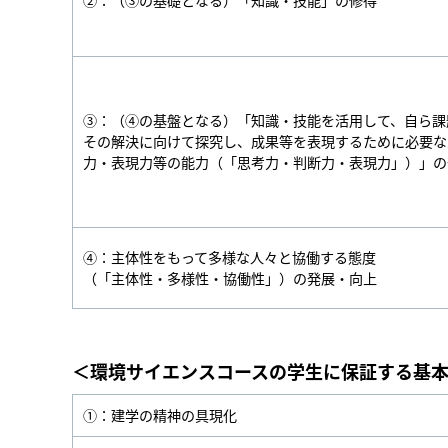
②：（③の基礎となる）「知識・技能」の修得
③：（④の基盤となる）「知識・技能を活用して、自ら課
その解決に向けて探究し、成果等を表現するために必要な
力・表現力等の能力（「思考力・判断力・表現力」）」の
④：主体性をもって多様な人々と協働する態度
（「主体性・多様性・協働性」）の発展・向上
＜環境サイエンスコースの学生に保証する基
①：建学の精神の具現化