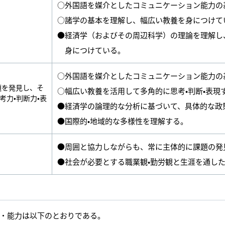
○外国語を媒介としたコミュニケーション能力の
○諸学の基本を理解し、幅広い教養を身につけて
●経済学（およびその周辺科学）の理論を理解し
身につけている。
○外国語を媒介としたコミュニケーション能力の
題を発見し、そ
○幅広い教養を活用して多角的に思考•判断•表現
力•判断力•表
●経済学の論理的な分析に基づいて、具体的な政
●国際的•地域的な多様性を理解する。
●周囲と協力しながらも、常に主体的に課題の発
●社会が必要とする職業観•勤労観と生涯を通し
・能力は以下のとおりである。