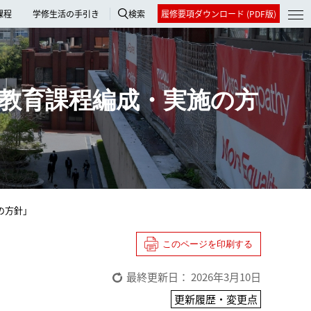
課程
学修生活の手引き
検索
履修要項ダウンロード (PDF版)
教育課程編成・実施の方
の方針」
このページを印刷する
最終更新日： 2026年3月10日
更新履歴・変更点