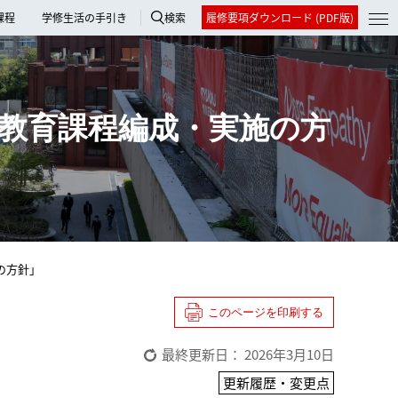
課程
学修生活の手引き
検索
履修要項ダウンロード (PDF版)
教育課程編成・実施の方
の方針」
このページを印刷する
最終更新日： 2026年3月10日
更新履歴・変更点