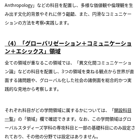
Anthropology」などの科目を配置し、多様な価値観や倫理観を生
み出す文化的背景やそれに伴う齟齬、また、円滑なコミュニケー
ションの方法を考察•実践します。
（4）「グローバリゼーション＋コミュニケーショ
ン＋エシックス」領域
全ての領域が重なるこの領域では、「異文化間コミュニケーショ
ン論」などの科目を配置し、3つの領域を束ねる観点から世界が直
面する諸問題や、グローバル化した社会の諸側面を総合的かつ実
践的な見地から考察します。
それぞれ科目がどの学問領域に属するかについては、「
開設科目
一覧
」の「領域」欄で確認できます。なお、この学問領域はグロ
ーバルスタディーズ学科の専攻科目と一部の基礎科目にのみ設定さ
れており、その他の分野では設定はありません。