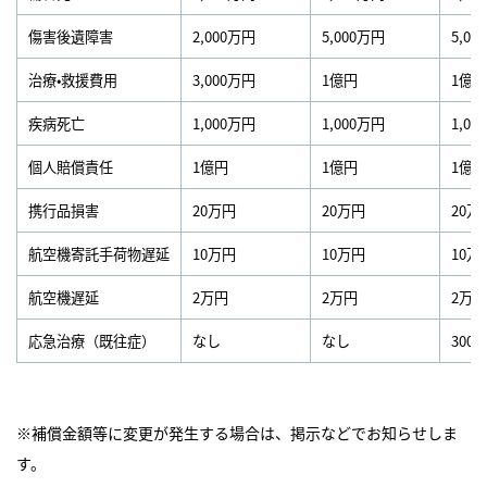
傷害後遺障害
2,000万円
5,000万円
5,0
治療•救援費用
3,000万円
1億円
1億円
疾病死亡
1,000万円
1,000万円
1,0
個人賠償責任
1億円
1億円
1億円
携行品損害
20万円
20万円
20万
航空機寄託手荷物遅延
10万円
10万円
10万
航空機遅延
2万円
2万円
2万円
応急治療（既往症）
なし
なし
300
※補償金額等に変更が発生する場合は、掲示などでお知らせしま
す。