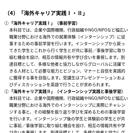
（4）「海外キャリア実践Ⅰ・Ⅱ」
「海外キャリア実践Ⅰ」（事前学習）
本科目では、企業や国際機関、行政組織やNGO/NPOなど幅広い
職業分野における海外での就業体験（インターンシップ）に従
事するための事前学習を行います。インターンシップから戻っ
てきた学生とこれから行く学生とが共に事前／事後学習に取り
組む機会を設け、相互の情報共有や学び合いを重視します。到
達目標として、多様な他者と協力しながらグローバルに活躍で
きる人材として必要な能力とビジョン、マナーと自信を実践的
に獲得する事を目指します。受講生はプレゼンテーションおよ
びディスカッションを英語で行うことが求められます。
「海外キャリア実践Ⅱ」（インターンシップ実践と事後学習）
本科目では、企業や国際機関、行政組織やNGO/NPOなど幅広い
職業分野における海外でのインターンシップに実際にチャレン
ジする事と、その経験を振り返り学びを深めるための事後学習
を行います。インターンシップ後の学生と体験前の学生とが共
に事前／事後学習に取り組む機会を設け、相互の情報共有や学
び合いを重視します。到達目標として、多様な他者と協力しグ