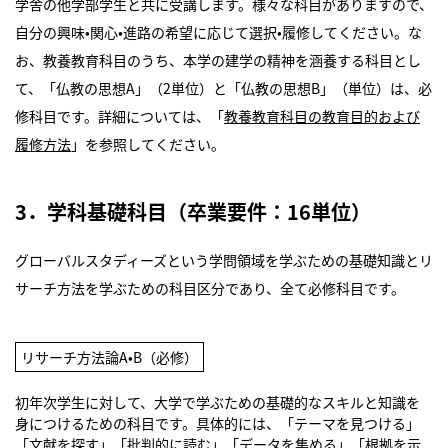
学舎の他学部学生と共に受講します。様々な科目がありますので、
自分の興味•関心•進路の希望に応じて選択•履修してください。な
お、教養教育科目のうち、本学の建学の精神を涵養する科目とし
て、「仏教の思想A」（2単位）と「仏教の思想B」（単位）は、必
修科目です。詳細については、「
教養教育科目の教育目的および
履修方法
」を参照してください。
3．学科基礎科目（卒業要件：16単位）
グローバルスタディーズという学問領域を学ぶための基礎知識とリ
サーチ方法を学ぶための科目区分であり、全て必修科目です。
リサーチ方法論A•B（必修）
初年次学生に対して、大学で学ぶための基礎的なスキルと知識を
身につけるための科目です。具体的には、「テーマを見つける」
「文献を探す」「批判的に読む」「データを集める」「根拠を示