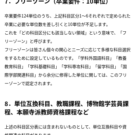
7．フリーゾーン（卒業要件：10単位）
卒業要件124単位のうち、上記科目区分1～6それぞれで定められた
卒業に必要な単位数を差し引くと10単位が不足します。
これを「どの科目区分にも該当しない領域」という意味で、「フ
リーゾーン」と呼びます。
フリーゾーンは皆さん個々の関心とニーズに応じて多様な科目選択
をするために設定しているものです。「学科外国語科目」「教養
教育科目」「学科基礎科目」「学科専攻科目」「留学科目」「国
際学部関連科目」から余分に修得した単位に関しては、このフリ
ーゾーンで認定されます。
8．単位互換科目、教職課程、博物館学芸員課
程、本願寺派教師資格課程など
上述の科目区分表には含まれないものとして、単位互換科目や資
格関連の科目があります。