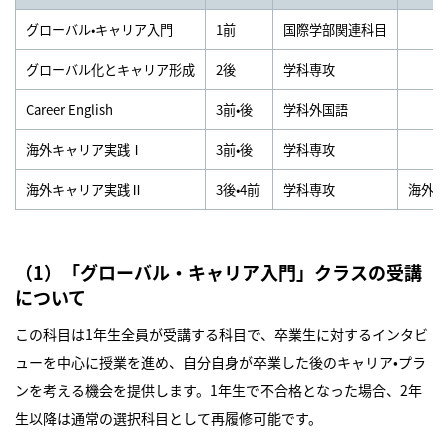
グローバル•キャリア入門
1前
国際学部関連科目
グローバル化とキャリア形成
2後
学科専攻
Career English
3前•後
学科外国語
海外キャリア実践Ⅰ
3前•後
学科専攻
海外キャリア実践Ⅱ
3後•4前
学科専攻
海外イ
（1）「グローバル・キャリア入門」クラスの受講
について
この科目は1年生全員が受講する科目で、卒業生に対するインタビ
ューを中心に授業を進め、自分自身が卒業した後のキャリア•プラ
ンを考える機会を提供します。1年生で不合格となった場合、2年
生以降は通常の選択科目として再履修可能です。