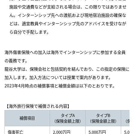
施設や交通費などが支給される場合は、この限りではありませ
ん。インターンシップ先への渡航および現地宿泊施設の確保な
どは、適宜教員やインターンシップ先のアドバイスを受けなが
ら自分で手配します。
海外傷害保険への加入は海外でインターンシップに参加する全員
の義務です。
龍谷大学は、保険会社と包括契約を結んでおり、この指定の保険に
加入します。加入方法については授業で案内があります。
2023年4月時点の補償事項と補償金額は以下のとおりです。
【海外旅行保険で補償される内容】
タイプA
タイプB
補償項目
（保険金額上限）
（保険金額上限）
（保
傷害死亡
2,000万円
5,000万円
5,0