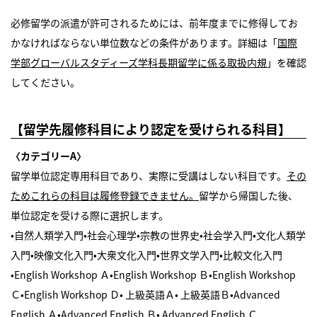
必修留学の派遣が許可されるためには、前年度までに修得してお
かなければならない単位数などの条件があります。詳細は「
国際
学部グローバルスタディーズ学科長期留学に係る取扱内規
」を確認
してください。
【留学先履修科目により認定を受けられる科目】
〈カテゴリーA〉
留学単位認定専用科目であり、実際に受講はしない科目です。
その
ためこれらの科目は履修登録できません。
留学から帰国した後、
単位認定を受ける際に選択します。
•自然人類学入門•社会心理学•宗教の世界史•社会学入門•文化人類学
入門•映像文化入門•大衆文化入門•世界文学入門•比較文化入門
•English Workshop Ａ•English Workshop Ｂ•English Workshop
Ｃ•English Workshop Ｄ• 上級英語Ａ• 上級英語Ｂ•Advanced
English Ａ•Advanced English Ｂ• Advanced English Ｃ