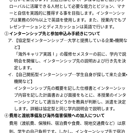
ローバルに活躍できる人材として必要な能力とビジョン、マナ
ーと自信を実践的に獲得する事を目指します。インターンシッ
プは業務の50％以上で英語を使用します。また、授業内でもプ
レゼンテーションとディスカッションは英語で行います。
インターンシップ先と参加申込み手続きについて
【協定型インターンシップ…大学と提携している企業•機関な
ど】
「海外キャリア実践Ⅰ」の履修セメスターの前に、学内で説
明会を開催し、インターンシップ先の説明および行き先を決
定します。
【自己開拓型インターンシップ…学生自身が探して来た企業•
機関など】
インターンシップ先の概要を記した仕様書とインターンシッ
プ内容を記した計画書および面接をもとに、本授業のインタ
ーンシップとして適当かどうかを教員が判断し、派遣を決定
します。詳細は協定型と同じ学内説明会で説明します。
費用と渡航準備及び海外傷害保険への加入について
費用（渡航費、保険料、宿泊費や食費、現地交通費など）は原
則、学生の自己負担です。しかし、インターンシップ先で宿泊