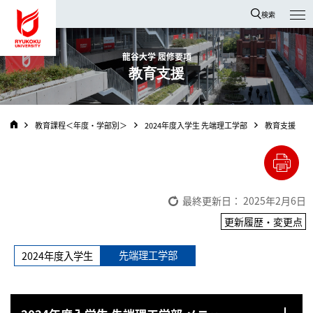
龍谷大学 You, Unlimited
検索
龍谷大学 履修要項
教育支援
教育課程＜年度・学部別＞
2024年度入学生 先端理工学部
教育支援
最終更新日： 2025年2月6日
更新履歴・変更点
先端理工学部
2024年度入学生