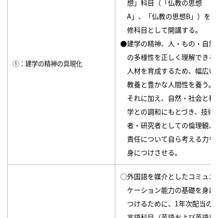
想」科目（「仏教の思想
A」、「仏教の思想B」）を必
修科目として開講する。
●建学の精神、人・もの・自然
の多様性を正しく理解できる
①：建学の精神の具現化
人材を育成するため、幅広い
教養と豊かな人間性を養う。
それに加え、自然・社会と科
学との調和にもとづき、技術
者・研究者としての倫理観、
責任について自ら考える力を
身につけさせる。
○外国語を媒介としたコミュニ
ケーション能力の基礎を身に
つけるために、1年次配当の
言語科目（英語および英語以