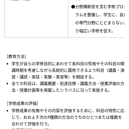
●分野横断型を含む学修プログ
ラムを整備し、学生に、自身
の専門分野にとどまらないよ
り幅広い学修を促す。
［教育方法］
学生が自らの学修目的にあわせて各科目の性格やその科目の開
講時期を考慮しながら系統的に履修できるよう科目（講義・演
習・講読・実技・実験・実習等）を開設する。
全ての科目は、講義概要・到達目標・講義方法・授業評価の方
法・授業計画等を掲載したシラバスに沿って実施する。
［学修成果の評価］
学修成果の有無やその内容を評価するために、科目の特性に応
じて、おおよそ次の4種類の方法のうちのひとつまたは複数を
合わせて評価を行う。