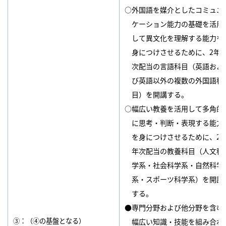
○外国語を媒介としたコミュニ
ケーション能力の基礎を活用
して異文化を理解する能力を
身につけさせるために、2年
次配当の言語科目（英語およ
び英語以外の複数の外国語科
目）を開講する。
○幅広い教養を活用して多角的
に思考・判断・表現する能力
を身につけさせるために、2
年次配当の教養科目（人文科
学系・社会科学系・自然科学
系・スポーツ科学系）を開講
する。
●専門分野および他分野を含む
③：（④の基盤となる）
幅広い知識・技能を組み合わ