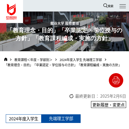
龍谷大学 You, Unlimited
検索
龍谷大学 履修要項
「教育理念・目的」「卒業認定・学位授与の
方針」「教育課程編成・実施の方針」
教育課程＜年度・学部別＞
2024年度入学生 先端理工学部
「教育理念・目的」「卒業認定・学位授与の方針」「教育課程編成・実施の方針」
最終更新日： 2025年2月6日
更新履歴・変更点
先端理工学部
2024年度入学生