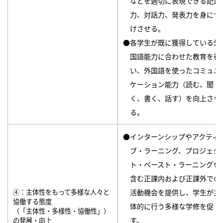
などを適切に表現できる記述
力、対話力、発表力を身につ
けさせる。
●各学生が既に獲得している外
国語能力に合わせた教育を行
い、外国語を使ったコミュニ
ケーション能力（読む、聞
く、書く、話す）を向上させ
る。
●インターンシップやアクティ
ブ・ラーニング、プロジェク
ト・ベースト・ラーニングを
含む正課内および正課外での
④：主体性をもって多様な人々と
活動機会を提供し、学生が主
協働する態度
体的に行う多様な学修を促
（「主体性・多様性・協働性」）
す。
の発展・向上