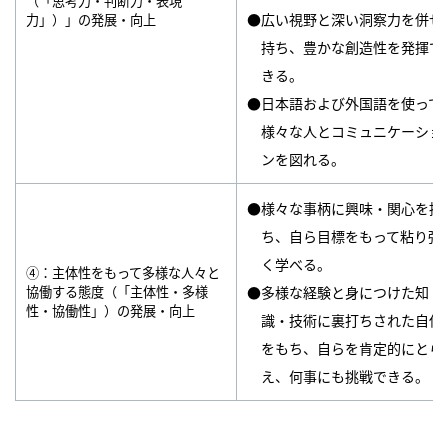
（「思考力・判断力・表現
●広い視野と深い洞察力を併せ
力」）」の発展・向上
持ち、豊かな創造性を発揮で
きる。
●日本語および外国語を使って
様々な人とコミュニケーショ
ンを図れる。
●様々な事柄に興味・関心を持
ち、自ら目標をもって粘り強
く学べる。
④：主体性をもって多様な人々と
協働する態度（「主体性・多様
●多様な経験と身につけた知
性・協働性」）の発展・向上
識・技術に裏打ちされた自信
をもち、自らを肯定的にとら
え、何事にも挑戦できる。