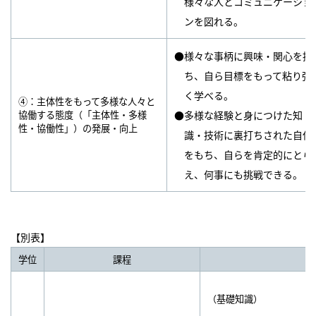
様々な人とコミュニケーショ
ンを図れる。
●様々な事柄に興味・関心を持
ち、自ら目標をもって粘り強
く学べる。
④：主体性をもって多様な人々と
協働する態度（「主体性・多様
●多様な経験と身につけた知
性・協働性」）の発展・向上
識・技術に裏打ちされた自信
をもち、自らを肯定的にとら
え、何事にも挑戦できる。
【別表】
学位
課程
（基礎知識）