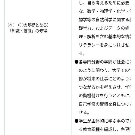
し、自ら考えるために必要
な、数学・物理学・化学・生
物学等の自然科学に関する基
②：（③の基礎となる）
礎学力、およびデータの処
「知識・技能」の修得
理・解析を含む基本的な情報
リテラシーを身につけさせ
る。
●各専門分野の学問が社会にど
のように関わり、大学での学
修が将来の仕事にどのように
つながるかを考えさせ、学修
の動機付けを行うとともに、
自己学修の習慣を身につけさ
せる。
●学生が主体的に学ぶ事のでき
る教育課程を編成し、各専門