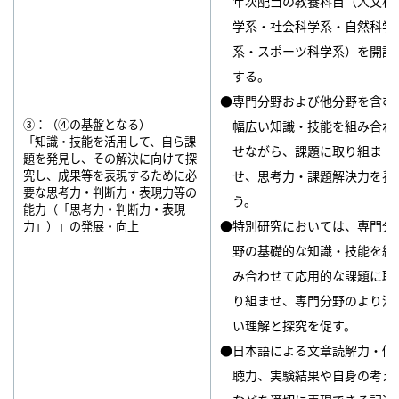
年次配当の教養科目（人文科
学系・社会科学系・自然科学
系・スポーツ科学系）を開講
する。
●専門分野および他分野を含む
③：（④の基盤となる）
幅広い知識・技能を組み合わ
「知識・技能を活用して、自ら課
せながら、課題に取り組ま
題を発見し、その解決に向けて探
究し、成果等を表現するために必
せ、思考力・課題解決力を養
要な思考力・判断力・表現力等の
う。
能力（「思考力・判断力・表現
●特別研究においては、専門分
力」）」の発展・向上
野の基礎的な知識・技能を組
み合わせて応用的な課題に取
り組ませ、専門分野のより深
い理解と探究を促す。
●日本語による文章読解力・傾
聴力、実験結果や自身の考え