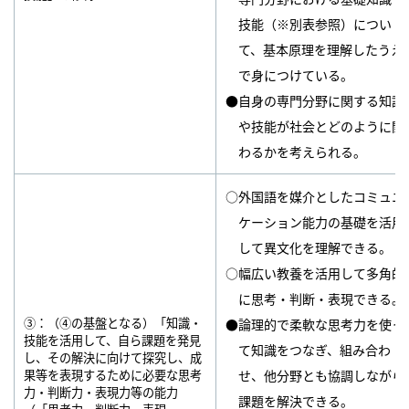
技能（※別表参照）につい
て、基本原理を理解したうえ
で身につけている。
●自身の専門分野に関する知識
や技能が社会とどのように関
わるかを考えられる。
○外国語を媒介としたコミュニ
ケーション能力の基礎を活用
して異文化を理解できる。
○幅広い教養を活用して多角的
に思考・判断・表現できる。
③：（④の基盤となる）「知識・
●論理的で柔軟な思考力を使っ
技能を活用して、自ら課題を発見
て知識をつなぎ、組み合わ
し、その解決に向けて探究し、成
果等を表現するために必要な思考
せ、他分野とも協調しながら
力・判断力・表現力等の能力
課題を解決できる。