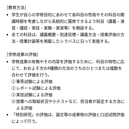
［教育方法］
学生が自らの学修目的にあわせて各科目の性格やその科目の開
講時期を考慮しながら系統的に履修できるよう科目（講義・演
習・講読・実技・実験・実習等）を開設する。
全ての科目は、講義概要・到達目標・講義方法・授業評価の方
法・授業計画等を掲載したシラバスに沿って実施する。
［学修成果の評価］
学修成果の有無やその内容を評価するために、科目の特性に応
じて、おおよそ次の4種類の方法のうちのひとつまたは複数を
合わせて評価を行う。
筆答試験による評価
レポート試験による評価
実技試験による評価
授業への取組状況や小テストなど、担当者が設定する方法に
よる評価
「特別研究」の評価は、論文等の成果物の評価と口述試問評価
によって行う。