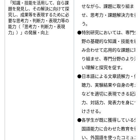
「知識・技能を活用して、自ら課
せながら、課題に取り組ま
題を発見し、その解決に向けて探
究し、成果等を表現するために必
せ、思考力・課題解決力を養
要な思考力・判断力・表現力等の
う。
能力（「思考力・判断力・表現
●特別研究においては、専門分
力」）」の発展・向上
野の基礎的な知識・技能を組
み合わせて応用的な課題に取
り組ませ、専門分野のより深
い理解と探究を促す。
●日本語による文章読解力・傾
聴力、実験結果や自身の考え
などを適切に表現できる記述
力、対話力、発表力を身につ
けさせる。
●各学生が既に獲得している外
国語能力に合わせた教育を行
い、外国語を使ったコミュニ