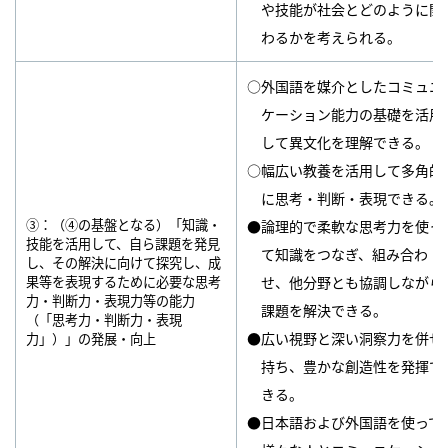
や技能が社会とどのように関
わるかを考えられる。
○外国語を媒介としたコミュニ
ケーション能力の基礎を活用
して異文化を理解できる。
○幅広い教養を活用して多角的
に思考・判断・表現できる。
③：（④の基盤となる）「知識・
●論理的で柔軟な思考力を使っ
技能を活用して、自ら課題を発見
て知識をつなぎ、組み合わ
し、その解決に向けて探究し、成
果等を表現するために必要な思考
せ、他分野とも協調しながら
力・判断力・表現力等の能力
課題を解決できる。
（「思考力・判断力・表現
●広い視野と深い洞察力を併せ
力」）」の発展・向上
持ち、豊かな創造性を発揮で
きる。
●日本語および外国語を使って